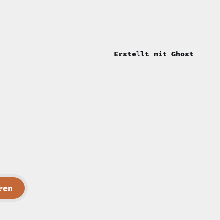
gehostet habe. Ich habe mich
Kopia unter den verschiedenen
Open Source Lösungen wie
restic oder borg entschieden.
Warum?
Erstellt mit
Ghost
ren