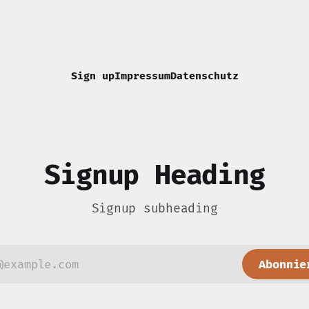
us' vim.g.clipboard = {
C 52', copy = { ['+'] =
Sign up
Impressum
Datenschutz
Signup Heading
Signup subheading
Abonnie