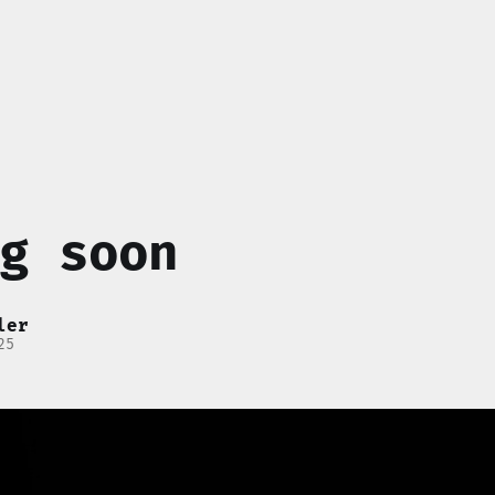
g soon
ler
25