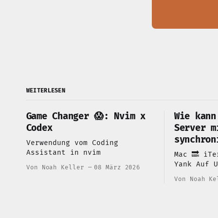
WEITERLESEN
Game Changer 😱: Nvim x
Wie kann
Codex
Server m
synchron
Verwendung vom Coding
Assistant in nvim
Mac 🔜 iTe
Yank Auf Ubuntu:
Von Noah Keller
08 März 2026
~/.conf/nv
Von Noah Ke
Man setzt 
dann synch
clipboard 
clipboard vim.o.clipboard =