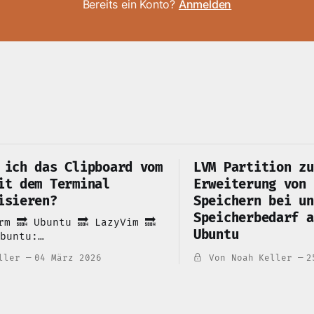
Bereits ein Konto?
Anmelden
 ich das Clipboard vom
LVM Partition zu
it dem Terminal
Erweiterung von
isieren?
Speichern bei un
Speicherbedarf a
rm 🔜 Ubuntu 🔜 LazyVim 🔜
Ubuntu
im/lua/config/options.lua/
ller
04 März 2026
Von Noah Keller
2
händisch das OSC 52 und
ronisiert man den nvim
mit der ubuntu system