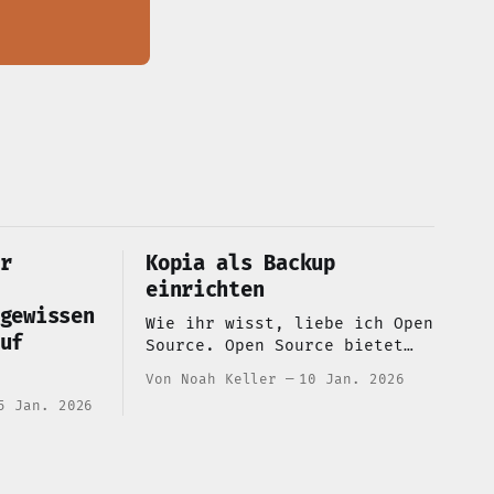
r
Kopia als Backup
einrichten
gewissen
Wie ihr wisst, liebe ich Open
uf
Source. Open Source bietet
diverse Vorteile, die einen
Von Noah Keller
10 Jan. 2026
komplett eigenen Blog-Eintrag
5 Jan. 2026
brauchen. Momentan brauche
ich eine Backup-Lösung für
mein Paperless-ngx, dass ich
auf meinen kleinen Homeserver