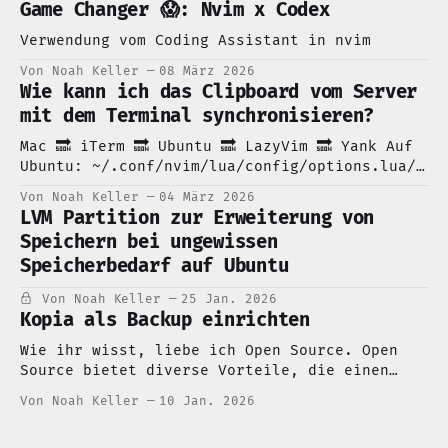
Game Changer 😱: Nvim x Codex
Verwendung vom Coding Assistant in nvim
Von Noah Keller
08 März 2026
Wie kann ich das Clipboard vom Server
mit dem Terminal synchronisieren?
Mac 🔜 iTerm 🔜 Ubuntu 🔜 LazyVim 🔜 Yank Auf
Ubuntu: ~/.conf/nvim/lua/config/options.lua/
Man setzt händisch das OSC 52 und dann
Von Noah Keller
04 März 2026
synchronisiert man den nvim clipboard mit der
LVM Partition zur Erweiterung von
ubuntu system clipboard vim.o.clipboard =
Speichern bei ungewissen
'unnamedplus' vim.g.clipboard = { name = 'OSC
Speicherbedarf auf Ubuntu
52', copy = { ['+'] = require('
Von Noah Keller
25 Jan. 2026
Kopia als Backup einrichten
Wie ihr wisst, liebe ich Open Source. Open
Source bietet diverse Vorteile, die einen
komplett eigenen Blog-Eintrag brauchen.
Von Noah Keller
10 Jan. 2026
Momentan brauche ich eine Backup-Lösung für
mein Paperless-ngx, dass ich auf meinen