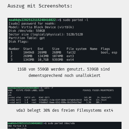
Auszug mit Screenshots:
11GB von 550GB werden genutzt. 539GB sind 
dementsprechend noch unallokiert
vda3 belegt 30% des freien Filesystems ext4